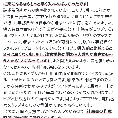
に楽になるならもっと早く入れればよかったです
！
請求業務もかなり効率化されています。コリブリ導入以前はサー
ビス担当責任者が実施記録を確認し、提供票に１立てを手書き
で行い、事務員が提供票から請求ソフトに打ち込んでいました。
導入後はサ責の１立て作業が不要になり、事務員がコリブリ⇨請
求ソフトへ入力するだけです。更に導入後のコリブリのアップデ
ートにより、請求ソフトとの連動が可能になり、現在は事務員が
ファイルアップロードするだけになりました。
導入前と比較すると
２日は早くなりましたし、請求業務に関わる人数もサ責含め５〜
６人から１人になっています
。また間違えないように気を張り詰め
なくて良いので、精神的に楽になっています。
それ以外にもアプリから利用者住所が地図で出せるので、最短
ルートがわかるのがとても良いです。馴染みの地域ですので大
まかな住所はわかるのですが、シフト状況によって最短ルートは
都度変わるため、それが簡単にわかるのはかなり助かります。ナ
ビだと打ち込むのが面倒なんです。同じようにアプリから電話番
号をタップするだけで電話ができるのも嬉しいです。
最後に時間や支援内容が予め入っているので、
計画書の作成
時間が圧倒的に少なく
なりました。