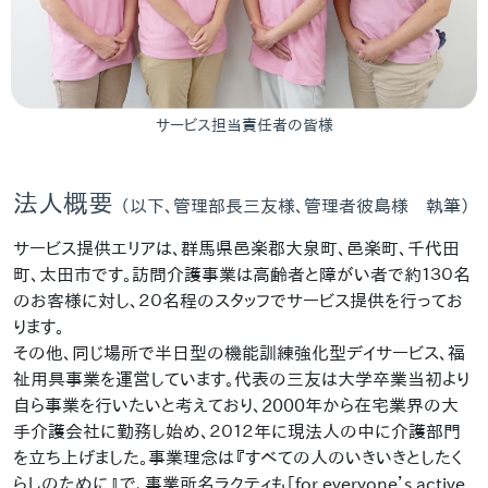
サービス担当責任者の皆様
法人概要
（以下、管理部長三友様、管理者彼島様 執筆）
サービス提供エリアは、群馬県邑楽郡大泉町、邑楽町、千代田
町、太田市です。訪問介護事業は高齢者と障がい者で約１３０名
のお客様に対し、２０名程のスタッフでサービス提供を行ってお
ります。
その他、同じ場所で半日型の機能訓練強化型デイサービス、福
祉用具事業を運営しています。代表の三友は大学卒業当初より
自ら事業を行いたいと考えており、2000年から在宅業界の大
手介護会社に勤務し始め、２０１２年に現法人の中に介護部門
を立ち上げました。事業理念は『すべての人のいきいきとしたく
らしのために』で、事業所名ラクティも「for everyone’s active